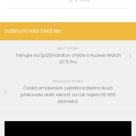
28. 8. 2024
SLEDUJTE NÁS TAKÉ NA:
NEXT STORY
Trénujte na (půl)maraton chytře s Huawei Watch
GT 5 Pro
PREVIOUS STORY
Česká amatérská cyklistka Kateřina Rusá
překonala další rekord: za rok najela 55 555
kilometrů