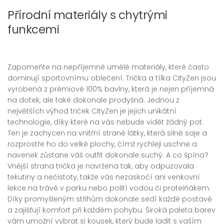
Přírodní materiály s chytrými
funkcemi
Zapomeňte na nepříjemné umělé materiály, které často
dominují sportovnímu oblečení. Trička a tílka CityZen jsou
vyrobená z prémiové 100% bavlny, která je nejen příjemná
na dotek, ale také dokonale prodyšná. Jednou z
největších výhod triček CityZen je jejich unikátní
technologie, díky které na vás nebude vidět žádný pot.
Ten je zachycen na vnitřní straně látky, která silně saje a
rozprostře ho do velké plochy, čímž rychleji uschne a
navenek zůstane váš outfit dokonale suchý. A co špína?
Vnější strana trička je navržena tak, aby odpuzovala
tekutiny a nečistoty, takže vás nezaskočí ani venkovní
lekce na trávě v parku nebo polití vodou či proteiňákem.
Díky promyšleným střihům dokonale sedí každé postavě
a zajišťují komfort při každém pohybu. Široká paleta barev
vám umožní vybrat si kousek, který bude ladit s vaším