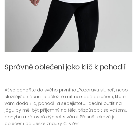
Správné oblečení jako klíč k pohodlí
Ať se ponoříte do svého prvního „Pozdravu slunci“, nebo
složitějších ásan, je důležité mít na sobě oblečení, které
vám dodá klid, pohodlí a sebejistotu. Ideální outfit na
jógu by měl být příjemný na těle, přizpůsobit se vašemu
pohybu a zároveň dýchat s vámi. Přesně takové je
oblečení od české značky CityZen.