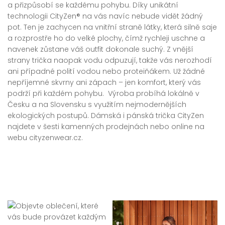
a přizpůsobí se každému pohybu. Díky unikátní
technologii CityZen® na vás navíc nebude vidět žádný
pot. Ten je zachycen na vnitřní straně látky, která silně saje
a rozprostře ho do velké plochy, čímž rychleji uschne a
navenek zůstane váš outfit dokonale suchý. Z vnější
strany trička naopak vodu odpuzují, takže vás nerozhodí
ani případné polití vodou nebo proteiňákem. Už žádné
nepříjemné skvrny ani zápach – jen komfort, který vás
podrží při každém pohybu. Výroba probíhá lokálně v
Česku a na Slovensku s využitím nejmodernějších
ekologických postupů. Dámská i pánská trička CityZen
najdete v šesti kamenných prodejnách nebo online na
webu cityzenwear.cz.