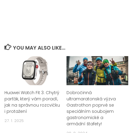
YOU MAY ALSO LIKE...
Huawei Watch Fit 3: Chytrý
Dobročinná
parťák, který vám poradí,
ultramaratonská výzva
jak na správnou rozcvičku
Gastrothon poprvé se
i protažení
speciálním soubojem
gastronomické a
27. 1. 2025
armádní štafety!