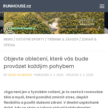
RUNHOUSE.cz
Skip to content
NEWS
/
OSTATNÍ SPORTY
/
TRÉNINK & ZÁVODY
/
ZDRAVÍ &
VÝŽIVA
Objevte oblečení, které vás bude
provázet každým pohybem
BY
HELEN GUARDIAN
· PUBLISHED
4. 2. 2025
· UPDATED
3. 2. 2025
Jóga není jen o fyzickém cvičení, je to cesta k rovnováze
těla a mysli, která pomáhá zmírnit stres, zlepšit
flexibilitu a posílit duševní zdraví. V dnešní uspěchané
době, kdy se stres a úzkost stávají každodenními