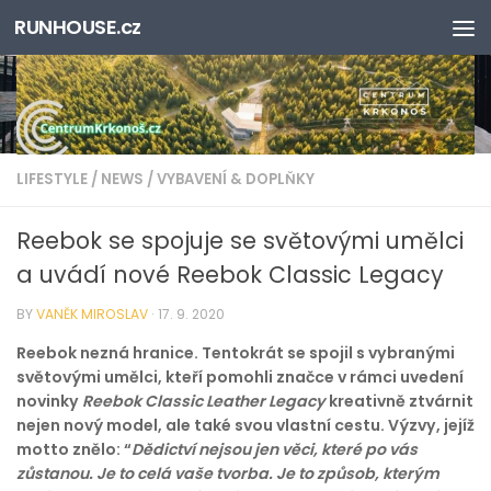
RUNHOUSE.cz
Skip to content
LIFESTYLE
/
NEWS
/
VYBAVENÍ & DOPLŇKY
Reebok se spojuje se světovými umělci
a uvádí nové Reebok Classic Legacy
BY
VANĚK MIROSLAV
·
17. 9. 2020
Reebok nezná hranice. Tentokrát se spojil s vybranými
světovými umělci, kteří pomohli značce v rámci uvedení
novinky
Reebok Classic Leather Legacy
kreativně ztvárnit
nejen nový model, ale také svou vlastní cestu. Výzvy, jejíž
motto znělo: “
Dědictví nejsou jen věci, které po vás
zůstanou. Je to celá vaše tvorba. Je to způsob, kterým