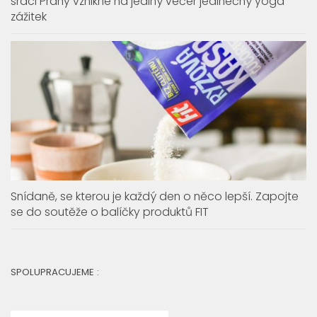
YOGAGANG poprvé ovládne Central Court Štvanice. V
srdci Prahy vznikne na jediný večer jedinečný yoga
zážitek
Snídaně, se kterou je každý den o něco lepší. Zapojte
se do soutěže o balíčky produktů FIT