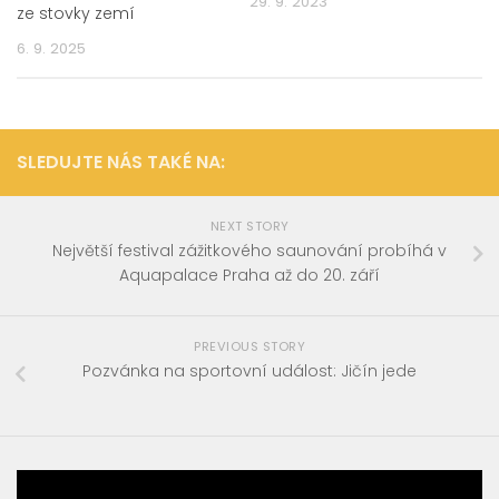
29. 9. 2023
ze stovky zemí
6. 9. 2025
SLEDUJTE NÁS TAKÉ NA:
NEXT STORY
Největší festival zážitkového saunování probíhá v
Aquapalace Praha až do 20. září
PREVIOUS STORY
Pozvánka na sportovní událost: Jičín jede