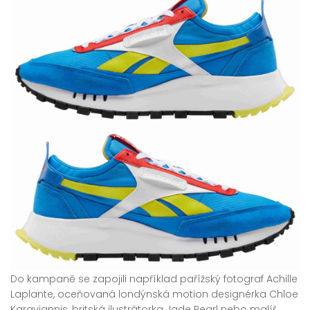
Do kampaně se zapojili například pařížský fotograf Achille
Laplante, oceňovaná londýnská motion designérka Chloe
Karayiannis, britská ilustrátorka Jade Pearl nebo malíř