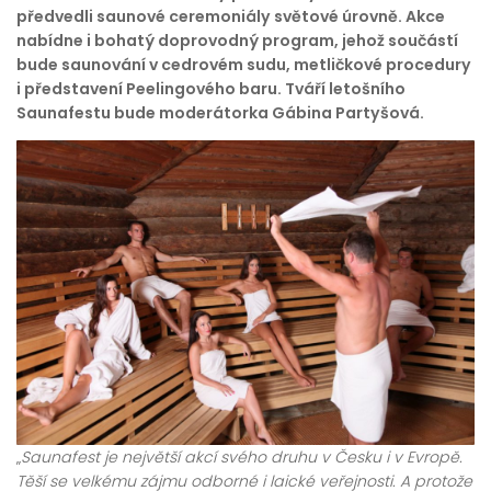
předvedli saunové ceremoniály světové úrovně. Akce
nabídne i bohatý doprovodný program, jehož součástí
bude saunování v cedrovém sudu, metličkové procedury
i představení Peelingového baru. Tváří letošního
Saunafestu bude moderátorka Gábina Partyšová.
„
Saunafest je největší akcí svého druhu v Česku i v Evropě.
Těší se velkému zájmu odborné i laické veřejnosti. A protože