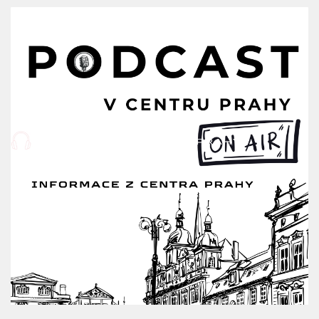
klubů láká na první měsíc za 1 Kč