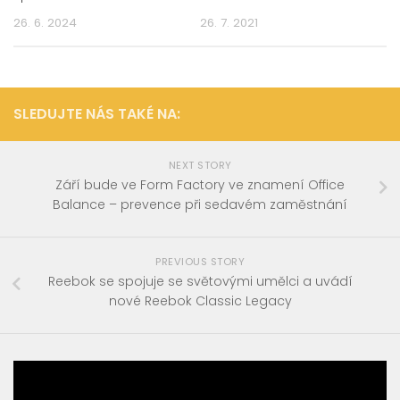
26. 6. 2024
26. 7. 2021
SLEDUJTE NÁS TAKÉ NA:
NEXT STORY
Září bude ve Form Factory ve znamení Office
Balance – prevence při sedavém zaměstnání
PREVIOUS STORY
Reebok se spojuje se světovými umělci a uvádí
nové Reebok Classic Legacy