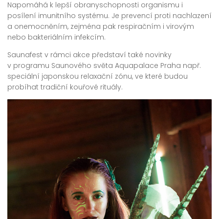
Napomáhá k lepší obranyschopnosti organismu i
posílení imunitního systému. Je prevencí proti nachlazení
a onemocněním, zejména pak respiračním i virovým
nebo bakteriálním infekcím.
Saunafest v rámci akce představí také novinky
v programu Saunového světa Aquapalace Praha např.
speciální japonskou relaxační zónu, ve které budou
probíhat tradiční kouřové rituály.