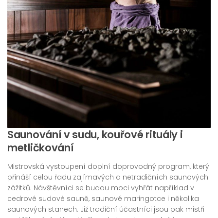
Saunování v sudu, kouřové rituály i
metličkování
Mistrovská vystoupení doplní doprovodný program, který
přináší celou řadu zajímavých a netradičních saunových
zážitků. Návštěvníci se budou moci vyhřát například v
cedrové sudové sauně, saunové maringotce i několika
saunových stanech. Již tradiční účastníci jsou pak mistři