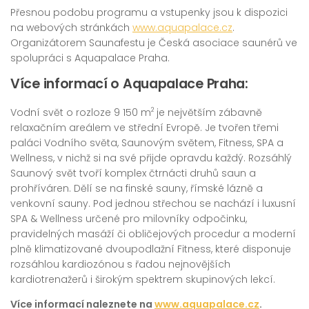
Přesnou podobu programu a vstupenky jsou k dispozici
na webových stránkách
www.aquapalace.cz
.
Organizátorem Saunafestu je Česká asociace saunérů ve
spolupráci s Aquapalace Praha.
Více informací o Aquapalace Praha:
Vodní svět o rozloze 9 150 m
je největším zábavně
2
relaxačním areálem ve střední Evropě. Je tvořen třemi
paláci Vodního světa, Saunovým světem, Fitness, SPA a
Wellness, v nichž si na své přijde opravdu každý. Rozsáhlý
Saunový svět tvoří komplex čtrnácti druhů saun a
prohříváren. Dělí se na finské sauny, římské lázně a
venkovní sauny. Pod jednou střechou se nachází i luxusní
SPA & Wellness určené pro milovníky odpočinku,
pravidelných masáží či obličejových procedur a moderní
plně klimatizované dvoupodlažní Fitness, které disponuje
rozsáhlou kardiozónou s řadou nejnovějších
kardiotrenažerů i širokým spektrem skupinových lekcí.
Více informací naleznete na
www.aquapalace.cz
.