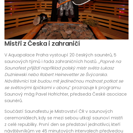
Mistři z Česka i zahraničí
V Aquapalace Praha vystoupí 20 českých saunérů, 5
saunových týmů i řada zahraničních hostů. „
Poprvé na
Saunafest přijíždí například polský mistr světa Łukasz
Dużniewski nebo Robert Heinevetter ze Švýcarska.
Návštěvníci tak budou mít jedinečnou možnost potkat se
se světovými špičkami v oboru
,“ prozrazuje k programu
Saunový mág Pavel Hofrichter, předseda České asociace
saunérů.
Součástí Saunafestu je Mistrovství ČR v saunových
ceremoniálech, kdy se mezi sebou utkají saunoví mistři
z celé republiky. První den se představí jednotlivci, kteří
návštěvníkům ve 45 minutových intervalech předvedou