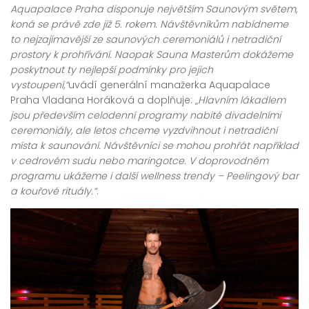
Aquapalace Praha disponuje největším Saunovým světem,
koná se právě zde již 5. rokem. Návštěvníkům nabídneme
to nejzajímavější ze saunových ceremoniálů i netradiční
prostory k prohřívání. Naopak Sauna Masterům dokážeme
poskytnout ty nejlepší podmínky pro jejich
vystoupení,“
uvádí generální manažerka Aquapalace
Praha Vladana Horáková a doplňuje: „
Hlavním lákadlem
jsou především celodenní programy nabité divadelními
ceremoniály, ale letos chceme vyzdvihnout i netradiční
místa k saunování. Návštěvníci se mohou prohřát například
v cedrovém sudu nebo maringotce. V doprovodném
programu ukážeme i další wellness trendy – Peelingový bar
a kouřové rituály.“
.