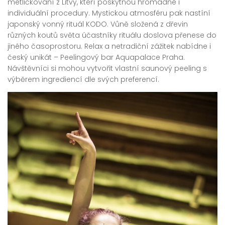
metličkování z Litvy, kteří poskytnou hromadné i
individuální procedury. Mystickou atmosféru pak nastíní
japonský vonný rituál KODO. Vůně složená z dřevin
různých koutů světa účastníky rituálu doslova přenese do
jiného časoprostoru. Relax a netradiční zážitek nabídne i
český unikát – Peelingový bar Aquapalace Praha.
Návštěvníci si mohou vytvořit vlastní saunový peeling s
výběrem ingrediencí dle svých preferencí.