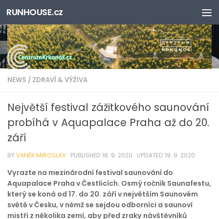
RUNHOUSE.cz
Skip to content
NEWS
/
ZDRAVÍ & VÝŽIVA
Největší festival zážitkového saunování
probíhá v Aquapalace Praha až do 20.
září
BY
VANĚK MIROSLAV
· PUBLISHED
18. 9. 2020
· UPDATED
19. 9. 2020
Vyrazte na mezinárodní festival saunování do
Aquapalace Praha v Čestlicích. Osmý ročník Saunafestu,
který se koná od 17. do 20. září v největším Saunovém
světě v Česku, v němž se sejdou odborníci a saunoví
mistři z několika zemí, aby před zraky návštěvníků