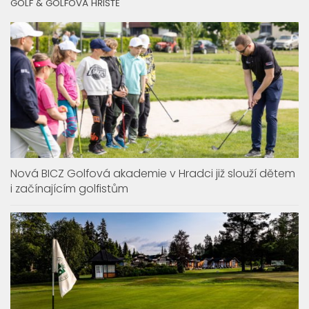
GOLF & GOLFOVÁ HŘIŠTĚ
Nová BICZ Golfová akademie v Hradci již slouží dětem
i začínajícím golfistům