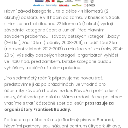
Hlavní závod kategorie Elite o délce 44 kilometrů (2
okruhy) odstartuje v 11 hodin od zámku v Kněžicích. Spolu
s nimi se na trať dlouhou 22 kilometrů (1 okruh) vydají
závodníci kategorie Sport a Junioři. Před hlavním
závodem proběhnou i závody dětských kategorií „baby“
(2-6 let), žáci 10 km (ročníky 2008-2011), mladší žáci 2 km
(narození v letech 2012-2013) a minižactvo 1 km (roky 2014-
2015). Výsledky dospělých kategorií organizátoři vyhlásí
ve 14:30 hod. před zámkem. Dětské kategorie budou
vyhlášeny tradičně už kolem poledne.
„Pro sedmnáctý ročník připravujeme novou trať,
představíme ji až po prázdninách. Je vhodná pro
účastníky závodů i hobby jezdce. Převažují polní a lesní
cesty, část vede po asfaltu. Máme radost, že se po letech
vracíme s tratí částečně zpět do lesů,“
prozrazuje za
organizátory František Boudný.
Partnerem pitného režimu je Rodinný pivovar Bernard,
hlavními partnery jsou nákupní centrum Citypark Jihlava,