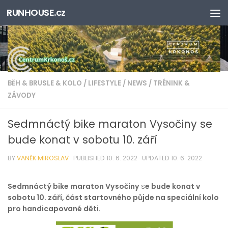
RUNHOUSE.cz
Skip to content
BĚH & BRUSLE & KOLO
/
LIFESTYLE
/
NEWS
/
TRÉNINK &
ZÁVODY
Sedmnáctý bike maraton Vysočiny se
bude konat v sobotu 10. září
BY
VANĚK MIROSLAV
· PUBLISHED
10. 6. 2022
· UPDATED
10. 6. 2022
Sedmnáctý bike maraton Vysočiny
s
e bude konat v
sobotu 10. září, část startovného půjde na speciální kolo
pro handicapované děti
.