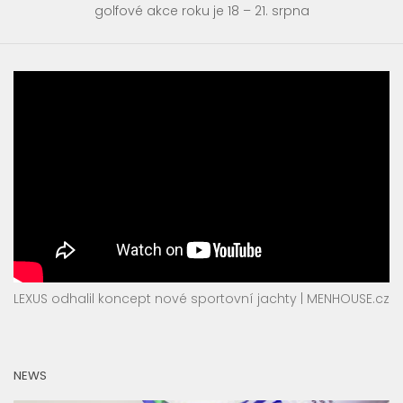
golfové akce roku je 18 – 21. srpna
LEXUS odhalil koncept nové sportovní jachty | MENHOUSE.cz
NEWS