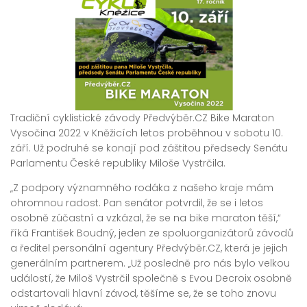
Tradiční cyklistické závody Předvýběr.CZ Bike Maraton
Vysočina 2022 v Kněžicích letos proběhnou v sobotu 10.
září. Už podruhé se konají pod záštitou předsedy Senátu
Parlamentu České republiky Miloše Vystrčila.
„Z podpory významného rodáka z našeho kraje mám
ohromnou radost. Pan senátor potvrdil, že se i letos
osobně zúčastní a vzkázal, že se na bike maraton těší,“
říká František Boudný, jeden ze spoluorganizátorů závodů
a ředitel personální agentury Předvýběr.CZ, která je jejich
generálním partnerem. „Už posledně pro nás bylo velkou
událostí, že Miloš Vystrčil společně s Evou Decroix osobně
odstartovali hlavní závod, těšíme se, že se toho znovu