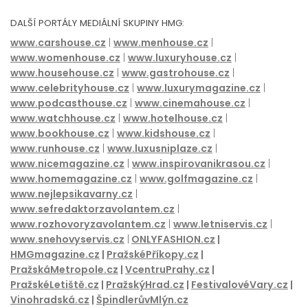
DALŠÍ PORTÁLY MEDIÁLNÍ SKUPINY HMG:
www.carshouse.cz
|
www.menhouse.cz
|
www.womenhouse.cz
|
www.luxuryhouse.cz
|
www.househouse.cz
|
www.gastrohouse.cz
|
www.celebrityhouse.cz
|
www.luxurymagazine.cz
|
www.podcasthouse.cz
|
www.cinemahouse.cz
|
www.watchhouse.cz
|
www.hotelhouse.cz
|
www.bookhouse.cz
|
www.kidshouse.cz
|
www.runhouse.cz
|
www.luxusniplaze.cz
|
www.nicemagazine.cz
|
www.inspirovanikrasou.cz
|
www.homemagazine.cz
|
www.golfmagazine.cz
|
www.nejlepsikavarny.cz
|
www.sefredaktorzavolantem.cz
|
www.rozhovoryzavolantem.cz
|
www.letniservis.cz
|
www.snehovyservis.cz
|
ONLYFASHION.cz
|
HMGmagazine.cz
|
PražskéPříkopy.cz
|
PražskáMetropole.cz
|
VcentruPrahy.cz
|
PražskéLetiště.cz
|
PražskýHrad.cz
|
FestivalovéVary.cz
|
Vinohradská.cz
|
ŠpindlerůvMlýn.cz