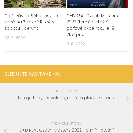
D+D REAL Czech Masters
Další závod Běhej lesy se
2022: Termín letošní
koná na Železné Rudě v
golfové akce roku je 18 –
sobotu 1. června
21. srpna
22. 5. 2024
9. 6. 2022
SLEDUJTE NÁS TAKÉ NA:
NEXT STORY
Léto je tady: Dovolená, moře a pláže | Editorial
PREVIOUS STORY
D+D REAL Czech Masters 2022: Termín letošní