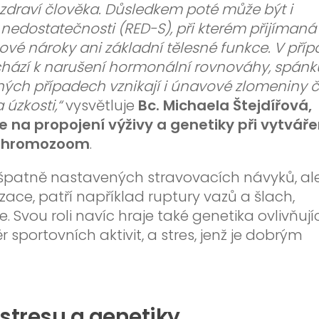
é zdraví člověka. Důsledkem poté může být i
nedostatečnosti (RED-S), při kterém přijímaná
ové nároky ani základní tělesné funkce. V pří
hází k narušení hormonální rovnováhy, spánk
ných případech vznikají i únavové zlomeniny č
 úzkosti,“
vysvětluje
Bc. Michaela Štejdířová,
e na propojení výživy a genetiky při vytváře
v Chromozoom
.
 špatně nastavených stravovacích návyků, ale
e, patří například ruptury vazů a šlach,
 Svou roli navíc hraje také genetika ovlivňují
 sportovních aktivit, a stres, jenž je dobrým
stresu a genetiky