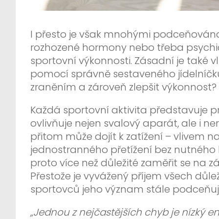
I přesto je však mnohými podceňována
rozhozené hormony nebo třeba psychic
sportovní výkonnosti. Zásadní je také v
pomocí správně sestaveného jídelníčku
zraněním a zároveň zlepšit výkonnost?
Každá sportovní aktivita představuje p
ovlivňuje nejen svalový aparát, ale i n
přitom může dojít k zatížení – vlivem 
jednostranného přetížení bez nutného 
proto více než důležité zaměřit se na zá
Přestože je vyvážený příjem všech důle
sportovců jeho význam stále podceňuj
„Jednou z nejčastějších chyb je nízký e