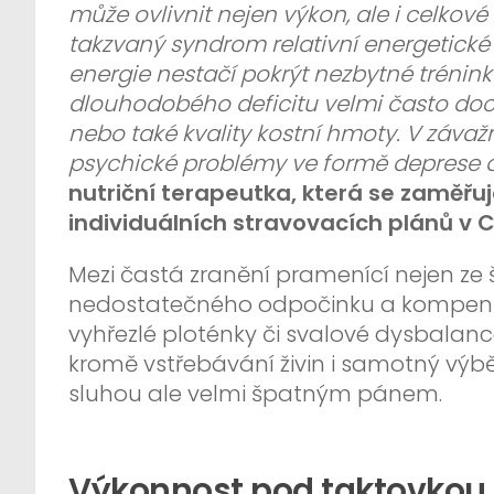
může ovlivnit nejen výkon, ale i celkov
takzvaný syndrom relativní energetické 
energie nestačí pokrýt nezbytné trénink
dlouhodobého deficitu velmi často doc
nebo také kvality kostní hmoty. V závaž
psychické problémy ve formě deprese a
nutriční terapeutka, která se zaměřuj
individuálních stravovacích plánů 
Mezi častá zranění pramenící nejen ze
nedostatečného odpočinku a kompenzac
vyhřezlé ploténky či svalové dysbalance.
kromě vstřebávání živin i samotný výběr
sluhou ale velmi špatným pánem.
Výkonnost pod taktovkou 