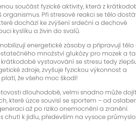
zenou součást fyzické aktivity, která z krátkod
š organismus. Při stresové reakci se tělo dost
 které dochází ke zvýšení srdeční a dechové
uci kyslíku a živin do svalů.
bilizují energetické zásoby a připravují tělo
 dostatečného množství glukózy pro mozek a t
 krátkodobé vystavování se stresu tedy zlepš
etické zdroje, zvyšuje fyzickou výkonnost a
 platí, že všeho moc škodí!
otovosti dlouhodobě, velmi snadno může dojí
ch, které úzce souvisí se sportem – od oslabe
eneraci až po riziko onemocnění a zranění.
 s chutí k jídlu, především na vysoce průmysl