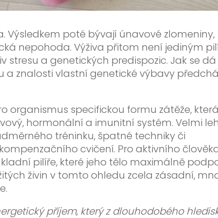
. Výsledkem poté bývají únavové zlomeniny,
ká nepohoda. Výživa přitom není jediným pi
liv stresu a genetických predispozic. Jak se dá
 a znalosti vlastní genetické výbavy předch
ro organismus specifickou formu zátěže, kter
ervový, hormonální a imunitní systém. Velmi le
nadměrného tréninku, špatné techniky či
kompenzačního cvičení. Pro aktivního člověka
kladní pilíře, které jeho tělo maximálně podpo
žitých živin v tomto ohledu zcela zásadní, m
e.
nergetický příjem, který z dlouhodobého hledis