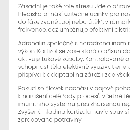
Zásadní je také role stresu. Jde o přiro
hlediska přináší užitečné účinky pro ná
do fáze zvané „boj nebo útěk“, v rámci
frekvence, což umožňuje efektivní distrib
Adrenalin společně s noradrenalinem mo
výkon. Kortizol se zase stará o přísun
aktivuje tukové zásoby. Kontrolované a
schopnost těla efektivně využívat energ
přispívá k adaptaci na zátěž. I zde však
Pokud se člověk nachází v bojové poh
k narušení celé řady procesů včetně tě
imunitního systému přes zhoršenou reg
Zvýšená hladina kortizolu navíc souvisí
zpracované potraviny.