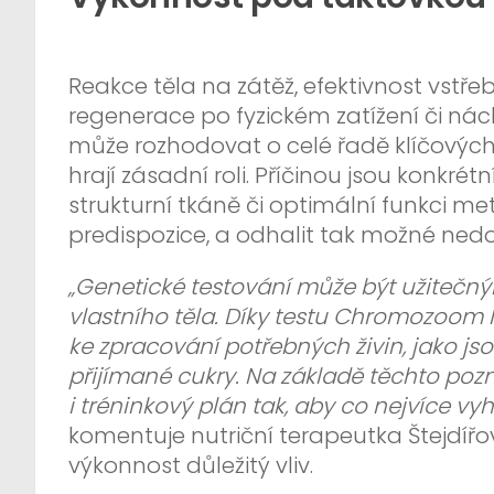
Reakce těla na zátěž, efektivnost vstř
regenerace po fyzickém zatížení či nác
může rozhodovat o celé řadě klíčových
hrají zásadní roli. Příčinou jsou konkrét
strukturní tkáně či optimální funkci m
predispozice, a odhalit tak možné nedos
„Genetické testování může být užitečn
vlastního těla. Díky testu Chromozoom Nu
ke zpracování potřebných živin, jako jsou
přijímané cukry. Na základě těchto poz
i tréninkový plán tak, aby co nejvíce v
komentuje nutriční terapeutka Štejdíř
výkonnost důležitý vliv.