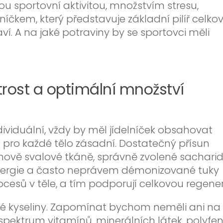
ou sportovní aktivitou, množstvím stresu,
íčkem, který představuje základní pilíř celko
ví. A na jaké potraviny by se sportovci měli
trost a optimální množství
dividuální, vždy by měl jídelníček obsahovat
u pro každé tělo zásadní. Dostatečný přísun
obnově svalové tkáně, správně zvolené sachari
 energie a často neprávem démonizované tuky
ocesů v těle, a tím podporují celkovou regener
é kyseliny. Zapomínat bychom neměli ani na
é spektrum vitamínů, minerálních látek, polyfe