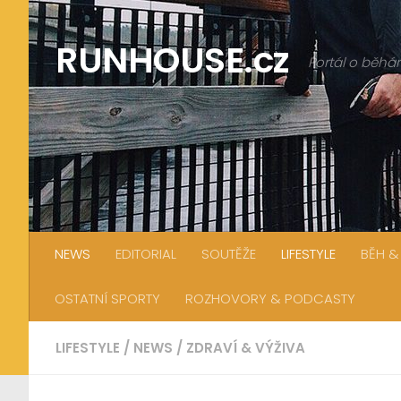
Skip to content
RUNHOUSE.cz
Portál o běhán
NEWS
EDITORIAL
SOUTĚŽE
LIFESTYLE
BĚH &
OSTATNÍ SPORTY
ROZHOVORY & PODCASTY
LIFESTYLE
/
NEWS
/
ZDRAVÍ & VÝŽIVA