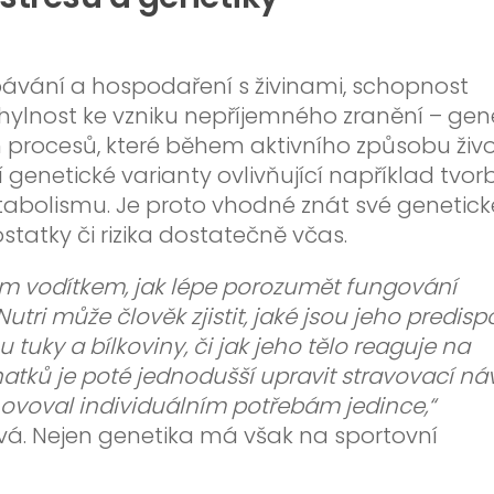
ebávání a hospodaření s živinami, schopnost
hylnost ke vzniku nepříjemného zranění – gen
 procesů, které během aktivního způsobu živ
ní genetické varianty ovlivňující například tvor
etabolismu. Je proto vhodné znát své genetick
tatky či rizika dostatečně včas.
ým vodítkem, jak lépe porozumět fungování
tri může člověk zjistit, jaké jsou jeho predisp
 tuky a bílkoviny, či jak jeho tělo reaguje na
natků je poté jednodušší upravit stravovací ná
yhovoval individuálním potřebám jedince,“
ová. Nejen genetika má však na sportovní