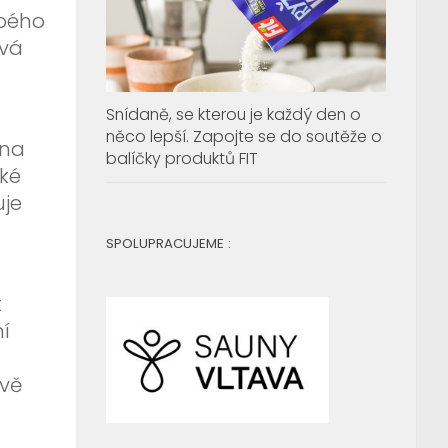
obého
ává
Snídaně, se kterou je každý den o
něco lepší. Zapojte se do soutěže o
 na
balíčky produktů FIT
aké
uje
SPOLUPRACUJEME :
t
ní
ově