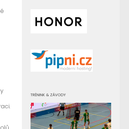
vé
dy
TRÉNINK & ZÁVODY
aci.
nolů