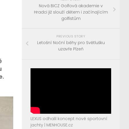
Nová BICZ Golfová akademie v
Hradci již slouží dětem i začínajícím
golfistům
PREVIOUS STORY
Letošní Noční běhy pro Světlušku
uzavře Plzeň
ě
u
e.
LEXUS odhalil koncept nové sportovní
jachty | MENHOUSE.cz