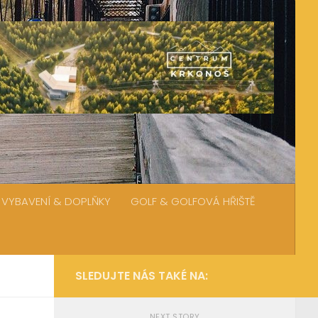
VYBAVENÍ & DOPLŇKY
GOLF & GOLFOVÁ HŘIŠTĚ
SLEDUJTE NÁS TAKÉ NA:
NEXT STORY