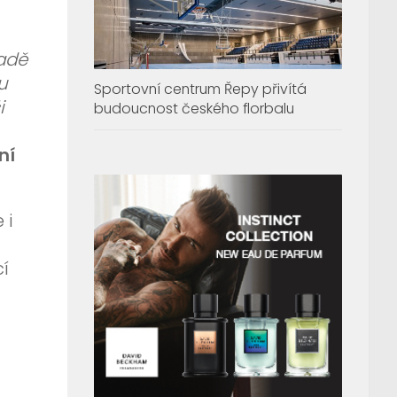
padě
u
Sportovní centrum Řepy přivítá
i
budoucnost českého florbalu
ní
 i
cí