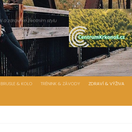
í a zdravém životním stylu
 BRUSLE & KOLO
TRÉNINK & ZÁVODY
ZDRAVÍ & VÝŽIVA