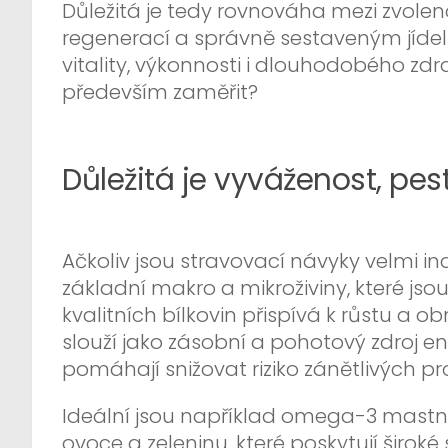
Důležitá je tedy rovnováha mezi zvolen
regenerací a správně sestaveným jídeln
vitality, výkonnosti i dlouhodobého zdra
především zaměřit?
Důležitá je vyváženost, pes
Ačkoliv jsou stravovací návyky velmi in
základní makro a mikroživiny, které jso
kvalitních bílkovin přispívá k růstu a 
slouží jako zásobní a pohotový zdroj
pomáhají snižovat riziko zánětlivých pr
Ideální jsou například omega-3 mastn
ovoce a zeleninu, které poskytují širok