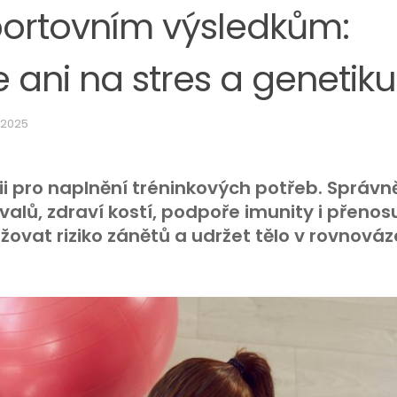
sportovním výsledkům:
ani na stres a genetiku
. 2025
ii pro naplnění tréninkových potřeb. Správn
valů, zdraví kostí, podpoře imunity i přenos
ovat riziko zánětů a udržet tělo v rovnováz