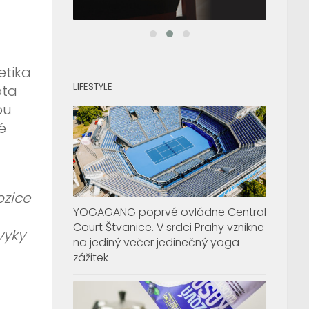
etika
LIFESTYLE
ota
bu
é
ozice
YOGAGANG poprvé ovládne Central
Court Štvanice. V srdci Prahy vznikne
vyky
na jediný večer jedinečný yoga
zážitek