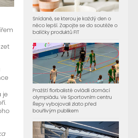
Snídaně, se kterou je každý den o
něco lepší. Zapojte se do soutěže o
lířem
balíčky produktů FIT
ázet
á
hce
Pražští florbalisté ovládli domácí
 je
olympiádu. Ve Sportovním centru
ří.
Řepy vybojovali zlato před
noho
bouřlivým publikem
ka