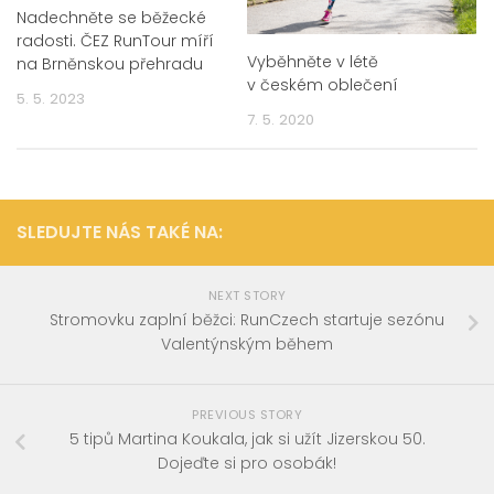
Nadechněte se běžecké
radosti. ČEZ RunTour míří
Vyběhněte v létě
na Brněnskou přehradu
v českém oblečení
5. 5. 2023
7. 5. 2020
SLEDUJTE NÁS TAKÉ NA:
NEXT STORY
Stromovku zaplní běžci: RunCzech startuje sezónu
Valentýnským během
PREVIOUS STORY
5 tipů Martina Koukala, jak si užít Jizerskou 50.
Dojeďte si pro osobák!