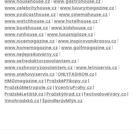
www.celebrityhouse.cz
|
www.luxurymagazine.cz
|
www.podcasthouse.cz
|
www.cinemahouse.cz
|
www.watchhouse.cz
|
www.hotelhouse.cz
|
www.bookhouse.cz
|
www.kidshouse.cz
|
www.runhouse.cz
|
www.luxusniplaze.cz
|
www.nicemagazine.cz
|
www.inspirovanikrasou.cz
|
www.homemagazine.cz
|
www.golfmagazine.cz
|
www.nejlepsikavarny.cz
|
www.sefredaktorzavolantem.cz
|
www.rozhovoryzavolantem.cz
|
www.letniservis.cz
|
www.snehovyservis.cz
|
ONLYFASHION.cz
|
HMGmagazine.cz
|
PražskéPříkopy.cz
|
PražskáMetropole.cz
|
VcentruPrahy.cz
|
PražskéLetiště.cz
|
PražskýHrad.cz
|
FestivalovéVary.cz
|
Vinohradská.cz
|
ŠpindlerůvMlýn.cz