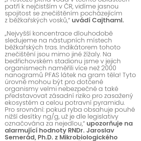
patří k nejčistším v ČR, vidíme jasnou
spojitost se znečištěním pocházejícím
z běžkařských vosků,“
uvádí Cajthaml.
„Nejvyšší koncentrace dlouhodobě
sledujeme na nástupních místech
běžkařských tras. Indikátorem tohoto
znečištění jsou mimo jiné žížaly. Na
bedřichovském stadionu jsme v jejich
organismech naměřili více než 2000
nanogramů PFAS látek na gram těla! Tyto
úrovně mohou být pro dotčené
organismy velmi nebezpečné a také
představovat zásadní riziko pro zasažený
ekosystém a celou potravní pyramidu.
Pro srovnání: pokud ryba obsahuje pouhé
nižší desítky ng/g, už je dle legislativy
označována za nejedlou,“
upozorňuje na
alarmující hodnoty RNDr. Jaroslav
Semerád, Ph.D. z Mikrobiologického