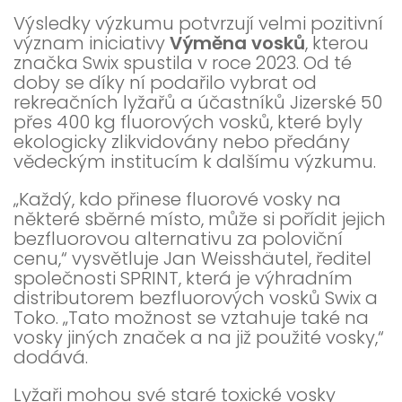
Výsledky výzkumu potvrzují velmi pozitivní
význam iniciativy
Výměna vosků
, kterou
značka Swix spustila v roce 2023. Od té
doby se díky ní podařilo vybrat od
rekreačních lyžařů a účastníků Jizerské 50
přes 400 kg fluorových vosků, které byly
ekologicky zlikvidovány nebo předány
vědeckým institucím k dalšímu výzkumu.
„Každý, kdo přinese fluorové vosky na
některé sběrné místo, může si pořídit jejich
bezfluorovou alternativu za poloviční
cenu,“ vysvětluje Jan Weisshäutel, ředitel
společnosti SPRINT, která je výhradním
distributorem bezfluorových vosků Swix a
Toko. „Tato možnost se vztahuje také na
vosky jiných značek a na již použité vosky,“
dodává.
Lyžaři mohou své staré toxické vosky