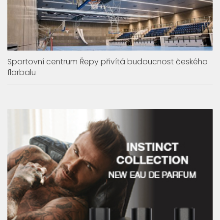
Sportovní centrum Řepy přivítá budoucnost českého
florbalu