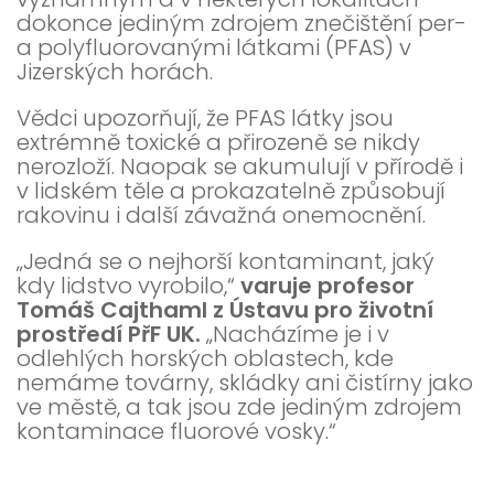
dokonce jediným zdrojem znečištění per-
a polyfluorovanými látkami (PFAS) v
Jizerských horách.
Vědci upozorňují, že PFAS látky jsou
extrémně toxické a přirozeně se nikdy
nerozloží. Naopak se akumulují v přírodě i
v lidském těle a prokazatelně způsobují
rakovinu i další závažná onemocnění.
„Jedná se o nejhorší kontaminant, jaký
kdy lidstvo vyrobilo,“
varuje profesor
Tomáš Cajthaml z Ústavu pro životní
prostředí PřF UK.
„Nacházíme je i v
odlehlých horských oblastech, kde
nemáme továrny, skládky ani čistírny jako
ve městě, a tak jsou zde jediným zdrojem
kontaminace fluorové vosky.“