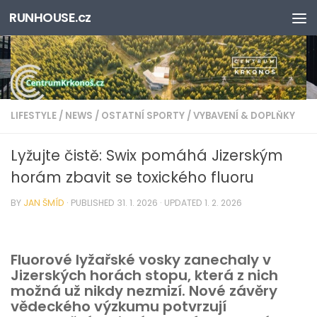
RUNHOUSE.cz
Skip to content
LIFESTYLE
/
NEWS
/
OSTATNÍ SPORTY
/
VYBAVENÍ & DOPLŇKY
Lyžujte čistě: Swix pomáhá Jizerským
horám zbavit se toxického fluoru
BY
JAN ŠMÍD
· PUBLISHED
31. 1. 2026
· UPDATED
1. 2. 2026
Fluorové lyžařské vosky zanechaly v
Jizerských horách stopu, která z nich
možná už nikdy nezmizí. Nové závěry
vědeckého výzkumu potvrzují