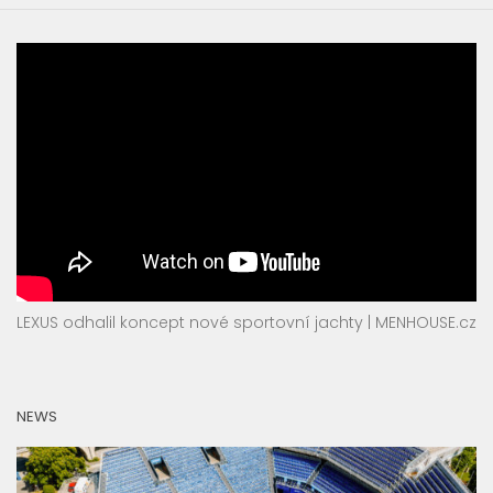
LEXUS odhalil koncept nové sportovní jachty | MENHOUSE.cz
NEWS