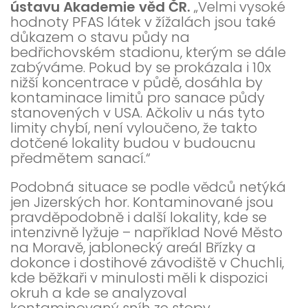
ústavu Akademie věd ČR.
„Velmi vysoké
hodnoty PFAS látek v žížalách jsou také
důkazem o stavu půdy na
bedřichovském stadionu, kterým se dále
zabýváme. Pokud by se prokázala i 10x
nižší koncentrace v půdě, dosáhla by
kontaminace limitů pro sanace půdy
stanovených v USA. Ačkoliv u nás tyto
limity chybí, není vyloučeno, že takto
dotčené lokality budou v budoucnu
předmětem sanací.“
Podobná situace se podle vědců netýká
jen Jizerských hor. Kontaminované jsou
pravděpodobně i další lokality, kde se
intenzivně lyžuje – například Nové Město
na Moravě, jablonecký areál Břízky a
dokonce i dostihové závodiště v Chuchli,
kde běžkaři v minulosti měli k dispozici
okruh a kde se analyzoval
kontaminovaný sníh ze stopy.