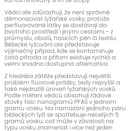
Vědci ale zdůrazňují, že není správné
démonizovat lyžařské vosky, protože
perfluorované látky se dostávají do
životního prostředí i jinými cestami – z
průmyslu, obalů, hasicích pěn či textilu.
Běžecké lyžování ale představuje
výjimečný případ, kde se kontaminuje
čistá příroda a přitom existuje rychlá a
velmi snadno dostupná alternativa.
Z hlediska zátěže představují největší
problém fluorové prášky, tedy nejvyšší a
také nejdražší úroveň lyžařských vosků.
Podle měření vědců obsahují řádově
stovky tisíc nanogramů PFAS v jednom
gramu vosku. Na namazání jednoho páru
běžeckých lyží se spotřebuje necelých 5
gramů vosku, což může v závislosti na
typu vosku znamenat i více než jeden