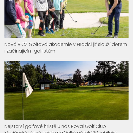
Nová BICZ Golfová akademie v Hradci již slouží dětem
i začínajícím golfistům
Nejstarší golfové hřiště u nás Royal Golf Club
Mariánské Lázně zahájí na Velký pátek 120. jubilejní
sezónu