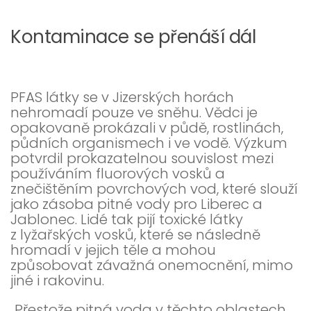
Kontaminace se přenáší dál
PFAS látky se v Jizerských horách
nehromadí pouze ve sněhu. Vědci je
opakovaně prokázali v půdě, rostlinách,
půdních organismech i ve vodě. Výzkum
potvrdil prokazatelnou souvislost mezi
používáním fluorových vosků a
znečištěním povrchových vod, které slouží
jako zásoba pitné vody pro Liberec a
Jablonec. Lidé tak pijí toxické látky
z lyžařských vosků, které se následně
hromadí v jejich těle a mohou
způsobovat závažná onemocnění, mimo
jiné i rakovinu.
„Přestože pitná voda v těchto oblastech