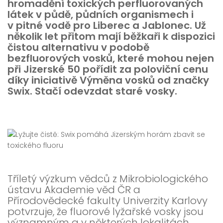
hromadění toxických perfluorovaných
látek v půdě, půdních organismech i
v pitné vodě pro Liberec a Jablonec. Už
několik let přitom mají běžkaři k dispozici
čistou alternativu v podobě
bezfluorových vosků, které mohou nejen
při Jizerské 50 pořídit za poloviční cenu
díky iniciativě Výměna vosků od značky
Swix. Stačí odevzdat staré vosky.
Tříletý výzkum vědců z Mikrobiologického
ústavu Akademie věd ČR a
Přírodovědecké fakulty Univerzity Karlovy
potvrzuje, že fluorové lyžařské vosky jsou
významným a v některých lokalitách