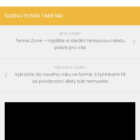
SLEDUJTE NÁS TAKÉ NA:
NEXT STORY
Tennis Zone – najděte si ideální tenisovou raketu
právě pro vás
PREVIOUS STORY
Vykročte do nového roku ve formě: S tyčinkami Fit
se povánoční diety bát nemusíte