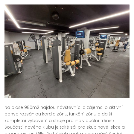
Na ploše 980m2 najdou návštěvníci a zájemci o aktivní
pohyb rozsáhlou kardio zónu, funkční zónu a další
kompletní vybavení a stroje pro individuální trénink.
Součástí nového klubu je také sál pro skupinové lekce a
programy Les Mills. Po tréninku pak mohou návštěvníci