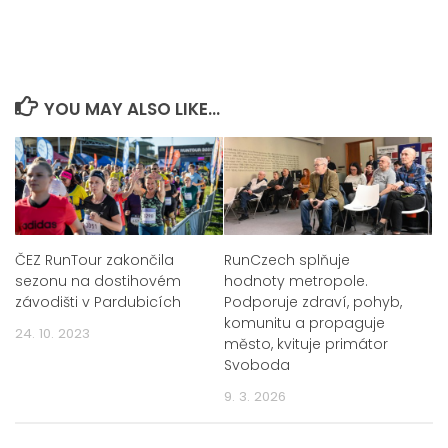
YOU MAY ALSO LIKE...
ČEZ RunTour zakončila
RunCzech splňuje
sezonu na dostihovém
hodnoty metropole.
závodišti v Pardubicích
Podporuje zdraví, pohyb,
komunitu a propaguje
24. 10. 2023
město, kvituje primátor
Svoboda
9. 3. 2026