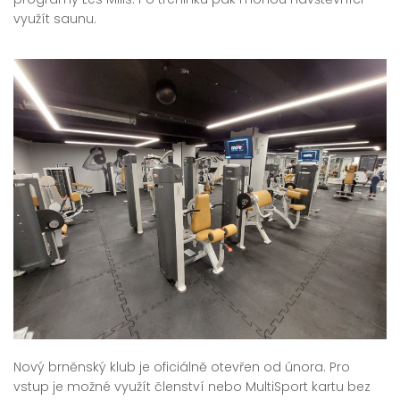
využít saunu.
Nový brněnský klub je oficiálně otevřen od února. Pro
vstup je možné využít členství nebo MultiSport kartu bez