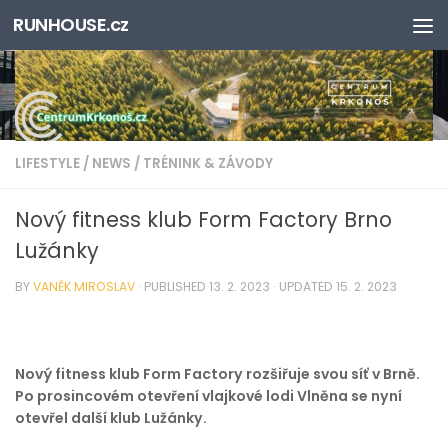
RUNHOUSE.cz
Skip to content
LIFESTYLE
/
NEWS
/
TRÉNINK & ZÁVODY
Nový fitness klub Form Factory Brno
Lužánky
BY
VANĚK MIROSLAV
· PUBLISHED
13. 2. 2023
· UPDATED
15. 2. 2023
Nový fitness klub Form Factory rozšiřuje svou síť v Brně.
Po prosincovém otevření vlajkové lodi Vlněna se nyní
otevřel další klub Lužánky.