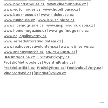
www.podcasthouse.cz
|
www.cinemahouse.cz
|
www.watchhouse.cz
|
www.hotelhouse.cz
|
www.bookhouse.cz
|
www.kidshouse.cz
|
www.runhouse.cz
|
www.luxusniplaze.cz
|
www.nicemagazine.cz
|
www.inspirovanikrasou.cz
|
www.homemagazine.cz
|
www.golfmagazine.cz
|
www.nejlepsikavarny.cz
|
www.sefredaktorzavolantem.cz
|
www.rozhovoryzavolantem.cz
|
www.letniservis.cz
|
www.snehovyservis.cz
|
ONLYFASHION.cz
|
HMGmagazine.cz
|
PražskéPříkopy.cz
|
PražskáMetropole.cz
|
VcentruPrahy.cz
|
PražskéLetiště.cz
|
PražskýHrad.cz
|
FestivalovéVary.cz
|
Vinohradská.cz
|
ŠpindlerůvMlýn.cz