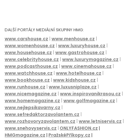
DALŠÍ PORTÁLY MEDIÁLNÍ SKUPINY HMG:
www.carshouse.cz
|
www.menhouse.cz
|
www.womenhouse.cz
|
www.luxuryhouse.cz
|
www.househouse.cz
|
www.gastrohouse.cz
|
www.celebrityhouse.cz
|
www.luxurymagazine.cz
|
www.podcasthouse.cz
|
www.cinemahouse.cz
|
www.watchhouse.cz
|
www.hotelhouse.cz
|
www.bookhouse.cz
|
www.kidshouse.cz
|
www.runhouse.cz
|
www.luxusniplaze.cz
|
www.nicemagazine.cz
|
www.inspirovanikrasou.cz
|
www.homemagazine.cz
|
www.golfmagazine.cz
|
www.nejlepsikavarny.cz
|
www.sefredaktorzavolantem.cz
|
www.rozhovoryzavolantem.cz
|
www.letniservis.cz
|
www.snehovyservis.cz
|
ONLYFASHION.cz
|
HMGmagazine.cz
|
PražskéPříkopy.cz
|