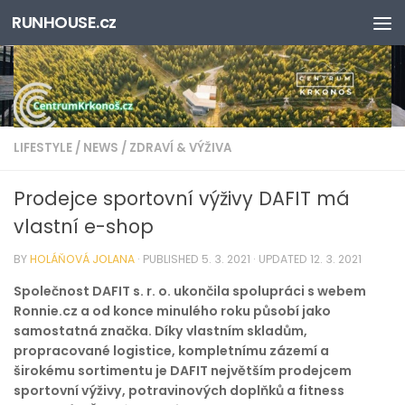
RUNHOUSE.cz
Skip to content
LIFESTYLE
/
NEWS
/
ZDRAVÍ & VÝŽIVA
Prodejce sportovní výživy DAFIT má
vlastní e-shop
BY
HOLÁŇOVÁ JOLANA
· PUBLISHED
5. 3. 2021
· UPDATED
12. 3. 2021
Společnost DAFIT s. r. o. ukončila spolupráci s webem
Ronnie.cz a od konce minulého roku působí jako
samostatná značka. Díky vlastním skladům,
propracované logistice, kompletnímu zázemí a
širokému sortimentu je DAFIT největším prodejcem
sportovní výživy, potravinových doplňků a fitness