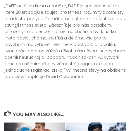
„DAFIT není jen firma a značka, DAFIT je společenství lidí,
které 20 let spojuje zaujetí pro fitness, rozumný životní styl
a radost z pohybu. Pomáháme ostatním zorientovat se v
džungli fitness světa. Zákazník je pro nás parťákem,
přirozeným spojencem a my mu chceme být k užitku.
Proto posloucháme, co říká a děláme vše pro to,
abychom mu vyhověli. Věříme v poctivost a loajalitu,
svou práci bereme vážně a život s úsměvem. A abychom
ocenili neutuchající podporu našich zákazníků, vytvořili
jsme pro ně mimořádný věrnostní program, kde po
jednoduché registraci získají výjimečné slevy na oblíbené
produkty,“ doplňuje David Ouředníček.
YOU MAY ALSO LIKE...