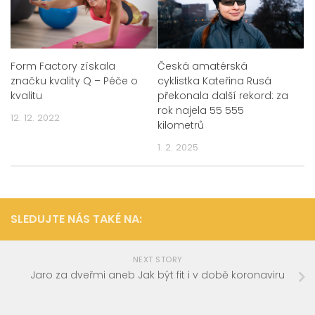
Form Factory získala
Česká amatérská
značku kvality Q – Péče o
cyklistka Kateřina Rusá
kvalitu
překonala další rekord: za
rok najela 55 555
12. 12. 2022
kilometrů
1. 2. 2025
SLEDUJTE NÁS TAKÉ NA:
NEXT STORY
Jaro za dveřmi aneb Jak být fit i v době koronaviru