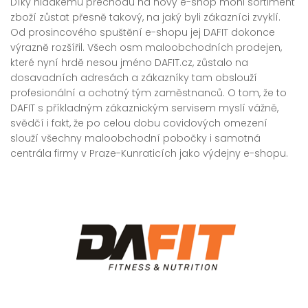
Díky hladkému přechodu na nový e-shop mohl sortiment
zboží zůstat přesně takový, na jaký byli zákazníci zvyklí.
Od prosincového spuštění e-shopu jej DAFIT dokonce
výrazně rozšířil. Všech osm maloobchodních prodejen,
které nyní hrdě nesou jméno DAFIT.cz, zůstalo na
dosavadních adresách a zákazníky tam obslouží
profesionální a ochotný tým zaměstnanců. O tom, že to
DAFIT s příkladným zákaznickým servisem myslí vážně,
svědčí i fakt, že po celou dobu covidových omezení
slouží všechny maloobchodní pobočky i samotná
centrála firmy v Praze-Kunraticích jako výdejny e-shopu.