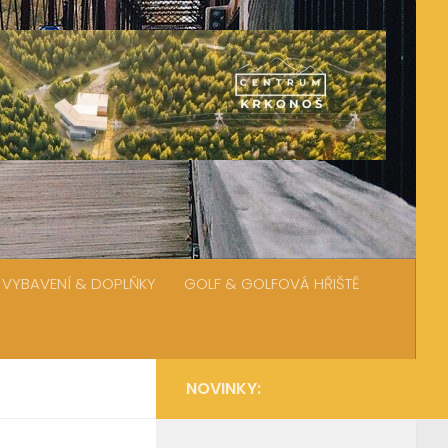
VYBAVENÍ & DOPLŇKY
GOLF & GOLFOVÁ HŘIŠTĚ
NOVINKY: