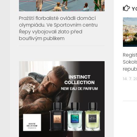
Y
Pražští florbalisté ovládli domácí
olympiádu. Ve Sportovním centru
Řepy vybojovali zlato před
bouřlivým publikem
Regist
Sokol
repub
14. 7. 