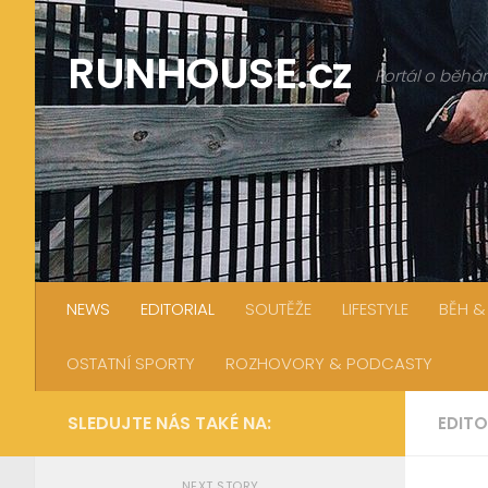
Skip to content
RUNHOUSE.cz
Portál o běhán
NEWS
EDITORIAL
SOUTĚŽE
LIFESTYLE
BĚH &
OSTATNÍ SPORTY
ROZHOVORY & PODCASTY
SLEDUJTE NÁS TAKÉ NA:
EDITO
NEXT STORY