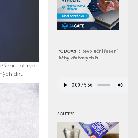
PODCAST:
Revoluční řešení
léčby křečových žil
ližšími, dobrým
čných dnů…
SOUTĚŽE