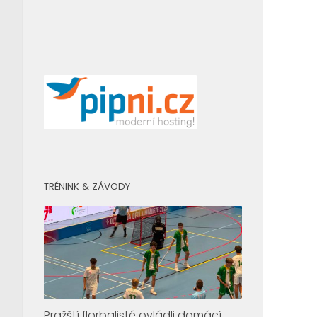
TRÉNINK & ZÁVODY
Pražští florbalisté ovládli domácí