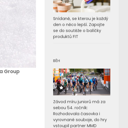
Snídaně, se kterou je každý
den o něco lepší. Zapojte
se do soutěže o balíčky
produktů FIT
BĚH
ia Group
Závod míru juniorů má za
sebou 54. ročník:
Rozhodovala časovka i
vyrovnané souboje, do hry
vstoupil partner MMD