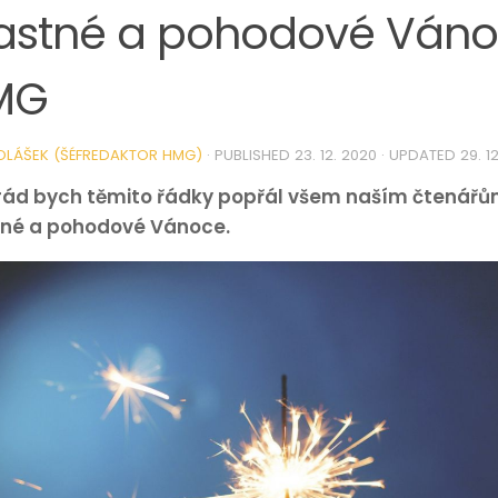
astné a pohodové Váno
MG
OLÁŠEK (ŠÉFREDAKTOR HMG)
· PUBLISHED
23. 12. 2020
· UPDATED
29. 1
rád bych těmito řádky popřál všem naším čtenářů
tné a pohodové Vánoce.