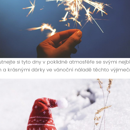
tnejte si tyto dny v poklidné atmosféře se svými nejb
m a krásnými dárky ve vánoční náladě těchto výjime