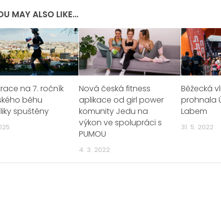
OU MAY ALSO LIKE...
race na 7. ročník
Nová česká fitness
Běžecká v
ského běhu
aplikace od girl power
prohnala 
liky spuštěny
komunity Jedu na
Labem
výkon ve spolupráci s
2025
31. 5. 2022
PUMOU
4. 3. 2022