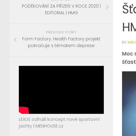
Šť
PODĚKOVÁNÍ ZA PŘÍZEŇ V ROCE 2020 |
EDITORIAL | HMG
H
PREVIOUS STORY
Form Factory: Health Factory projekt
BY
MIK
pokračuje s tématem deprese
Moc 
šťas
LEXUS odhalil koncept nové sportovní
jachty | MENHOUSE.cz