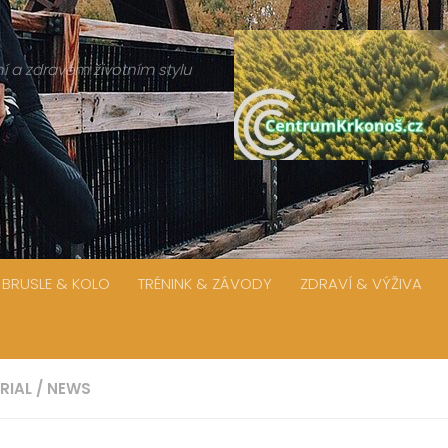
í a zdravém životním stylu
 BRUSLE & KOLO
TRÉNINK & ZÁVODY
ZDRAVÍ & VÝŽIVA
RIAL
/
NEWS