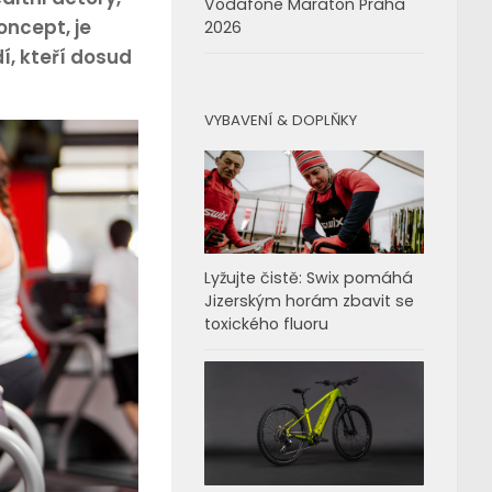
Vodafone Maraton Praha
oncept, je
2026
í, kteří dosud
VYBAVENÍ & DOPLŇKY
Lyžujte čistě: Swix pomáhá
Jizerským horám zbavit se
toxického fluoru