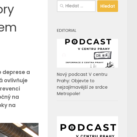
Vyhledávání
ory
tem
EDITORIAL
e deprese a
Nový podcast V centru
á ovlivňuje
Prahy: Objevte to
nejzajímavější ze srdce
prevenci
Metropole!
očný na
oky na