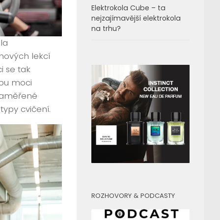
Elektrokola Cube – ta
nejzajímavější elektrokola
na trhu?
la
nových lekcí
i se tak
ou moci
 zaměřené
ypy cvičení.
ROZHOVORY & PODCASTY