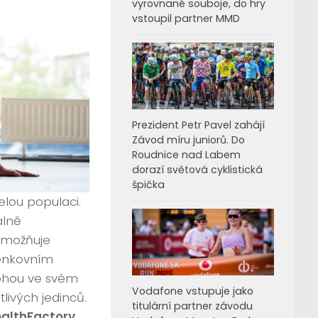
vyrovnané souboje, do hry
vstoupil partner MMD
Prezident Petr Pavel zahájí
Závod míru juniorů. Do
Roudnice nad Labem
dorazí světová cyklistická
špička
elou populaci.
álně
eumožňuje
venkovním
mohou ve svém
Vodafone vstupuje jako
tlivých jedinců.
titulární partner závodu
lthFactory,