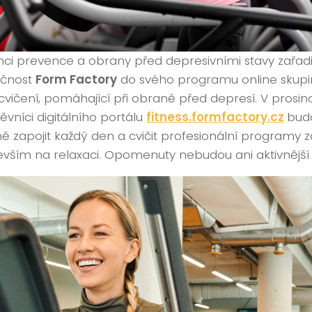
ci prevence a obrany před depresivními stavy zařadi
ečnost
Form Factory
do svého programu online skupi
cvičení, pomáhající při obraně před depresí. V prosinc
ěvníci digitálního portálu
fitness.formfactory.cz
bud
ně zapojit každý den a cvičit profesionální programy
vším na relaxaci. Opomenuty nebudou ani aktivnější t