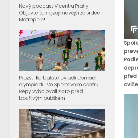
Nový podcast V centru Prahy:
Objevte to nejzajímavější ze srdce
Metropole!
Spole
prev
Podle
depre
před 
Pražští florbalisté ovládli domácí
cviče
olympiádu. Ve Sportovním centru
Řepy vybojovali zlato před
bouřlivým publikem