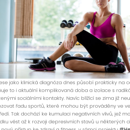
se jako klinická diagnóza dnes působí prakticky na c
ňuje to i aktuální komplikovaná doba a izolace s radik
nými sociálními kontakty. Navíc blížící se zima již n
zovat řadu sportů, které mohou být prováděny ve 
ředí. Tak dochází ke kumulaci negativních vlivů, jež 
dku vést až k rozvoji depresivních stavů u některých ci
 nový přístup ke zdraví a fitness, v rámci projektu
#Hea