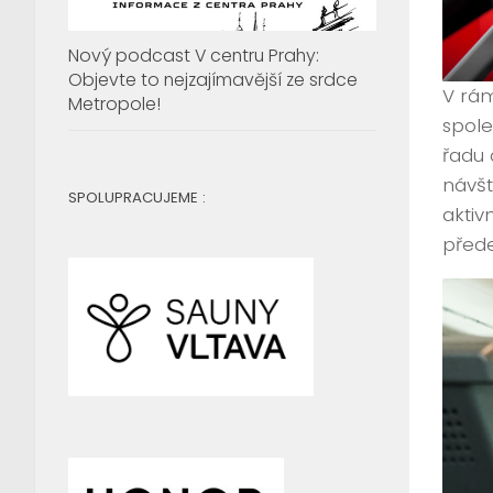
Nový podcast V centru Prahy:
Objevte to nejzajímavější ze srdce
V rám
Metropole!
spol
řadu 
návšt
SPOLUPRACUJEME :
aktiv
přede