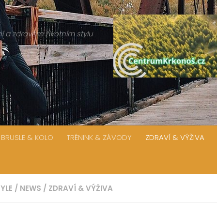
í a zdravém životním stylu
 BRUSLE & KOLO
TRÉNINK & ZÁVODY
ZDRAVÍ & VÝŽIVA
TYLE
/
NEWS
/
ZDRAVÍ & VÝŽIVA