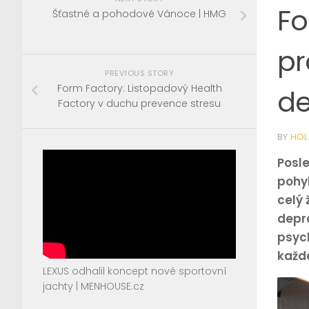
Fo
Šťastné a pohodové Vánoce | HMG
pr
PREVIOUS STORY
Form Factory: Listopadový Health
de
Factory v duchu prevence stresu
BY
HOL
Posl
pohyb
celý 
depre
psyc
každ
LEXUS odhalil koncept nové sportovní
jachty | MENHOUSE.cz