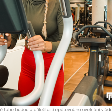
 toho budou u příležitosti opětovného uvolnění vlád