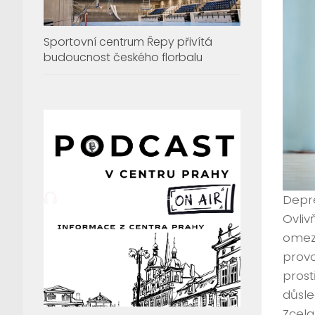
Sportovní centrum Řepy přivítá
budoucnost českého florbalu
Depre
Ovliv
omeze
provo
prost
důsle
Zcela