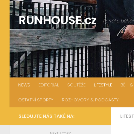
Skip to content
RUNHOUSE.cz
Portál o běhán
NEWS
EDITORIAL
SOUTĚŽE
LIFESTYLE
BĚH &
OSTATNÍ SPORTY
ROZHOVORY & PODCASTY
SLEDUJTE NÁS TAKÉ NA:
LIFES
NEXT STORY