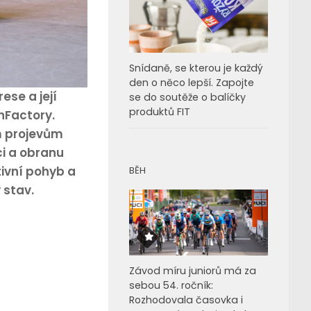
Snídaně, se kterou je každý
den o něco lepší. Zapojte
se a její
se do soutěže o balíčky
produktů FIT
hFactory.
ím projevům
ci a obranu
ivní pohyb a
BĚH
 stav.
Závod míru juniorů má za
sebou 54. ročník:
Rozhodovala časovka i