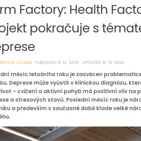
rm Factory: Health Fact
ojekt pokračuje s téma
prese
ÁŇOVÁ JOLANA
· PUBLISHED
8. 12. 2020
· UPDATED
10. 12. 2020
ední měsíc letošního roku je zasvěcen problematic
u. Deprese může vyústit v klinickou diagnózu, kter
život – cvičení a aktivní pohyb má pozitivní vliv na 
se a stresových stavů. Poslední měsíc roku je nár
hiku a především v současné době klade velké nár
ého.