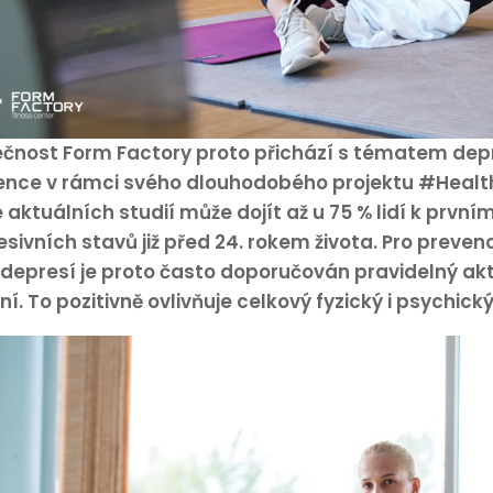
čnost Form Factory proto přichází s tématem depre
ence v rámci svého dlouhodobého projektu #Healt
 aktuálních studií může dojít až u 75 % lidí k prvn
sivních stavů již před 24. rokem života. Pro preven
depresí je proto často doporučován pravidelný akt
ní. To pozitivně ovlivňuje celkový fyzický i psychický