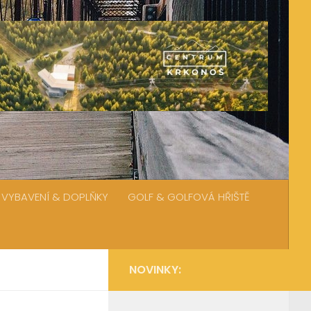
VYBAVENÍ & DOPLŇKY
GOLF & GOLFOVÁ HŘIŠTĚ
NOVINKY: