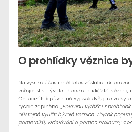
O prohlídky věznice 
Na vysoké účasti měl letos zásluhu i doprovo
veřejnost v bývalé uherskohradišťské věznici, 
Organizátoři původně vypsali dvě, pro velký záj
rychle zaplněna.
„Polovinu výtěžku z prohlíde
důstojné využití bývalé věznice. Zbytek popu
pamětníků, vzdělávání a pomoc hrdinům,“
dod