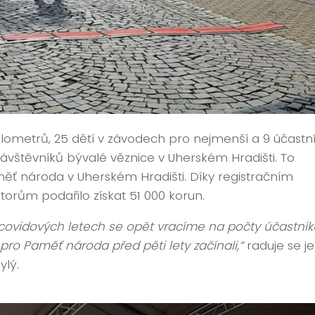
ilometrů, 25 dětí v závodech pro nejmenší a 9 účastn
ávštěvníků bývalé věznice v Uherském Hradišti. To
měť národa v Uherském Hradišti. Díky registračním
rům podařilo získat 51 000 korun.
covidových letech se opět vracíme na počty účastníků
pro Paměť národa před pěti lety začínali,“
raduje se j
ylý.