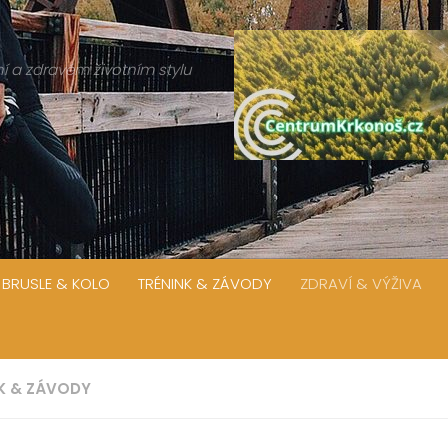
í a zdravém životním stylu
 BRUSLE & KOLO
TRÉNINK & ZÁVODY
ZDRAVÍ & VÝŽIVA
K & ZÁVODY