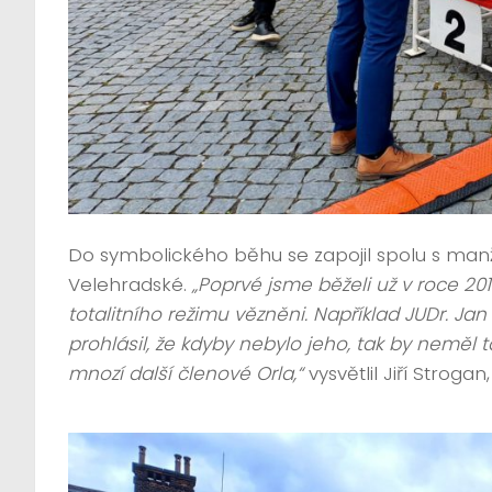
Do symbolického běhu se zapojil spolu s manže
Velehradské.
„Poprvé jsme běželi už v roce 201
totalitního režimu vězněni. Například JUDr. Ja
prohlásil, že kdyby nebylo jeho, tak by neměl 
mnozí další členové Orla,“
vysvětlil Jiří Strogan