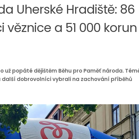
a Uherské Hradiště: 86
i věznice a 51 000 korun
alo už popáté dějištěm Běhu pro Paměť národa. Tém
 další dobrovolníci vybrali na zachování příběhů