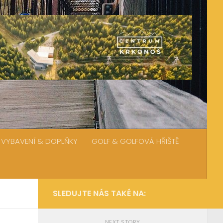
VYBAVENÍ & DOPLŇKY
GOLF & GOLFOVÁ HŘIŠTĚ
SLEDUJTE NÁS TAKÉ NA:
NEXT STORY