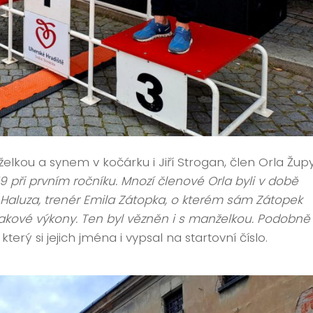
lkou a synem v kočárku i Jiří Strogan, člen Orla Žup
9 při prvním ročníku. Mnozí členové Orla byli v době
n Haluza, trenér Emila Zátopka, o kterém sám Zátopek
takové výkony. Ten byl vězněn i s manželkou. Podobně 
, který si jejich jména i vypsal na startovní číslo.