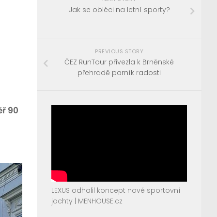
Jak se obléci na letní sporty?
PREVIOUS STORY
ČEZ RunTour přivezla k Brněnské
přehradě parník radosti
ěř 90
LEXUS odhalil koncept nové sportovní
jachty | MENHOUSE.cz