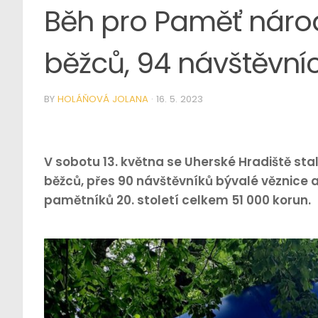
Běh pro Paměť národ
běžců, 94 návštěvníc
BY
HOLÁŇOVÁ JOLANA
·
16. 5. 2023
V sobotu 13. května se Uherské Hradiště st
běžců, přes 90 návštěvníků bývalé věznice a
pamětníků 20. století celkem 51 000 korun.