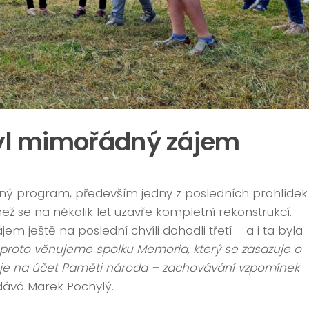
byl mimořádný zájem
dný program, především jedny z posledních prohlídek
než se na několik let uzavře kompletní rekonstrukcí.
em ještě na poslední chvíli dohodli třetí – a i ta byla
k proto věnujeme spolku Memoria, který se zasazuje o
tuje na účet Paměti národa – zachovávání vzpomínek
ává Marek Pochylý.