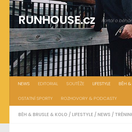
Skip to content
RUNHOUSE.cz
Portál o běhán
NEWS
EDITORIAL
SOUTĚŽE
LIFESTYLE
BĚH &
OSTATNÍ SPORTY
ROZHOVORY & PODCASTY
BĚH & BRUSLE & KOLO
/
LIFESTYLE
/
NEWS
/
TRÉNIN