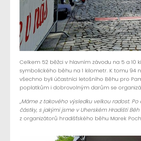
Celkem 52 běžci v hlavním závodu na 5 a 10 k
symbolického běhu na 1 kilometr. K tomu 94 n
všechno byli účastníci letošního Běhu pro Pa
poplatkům i dobrovolným darům se organizáto
„
Máme z takového výsledku velkou radost. Po 
částky, s jakými jsme v Uherském Hradišti Běh 
z organizátorů hradišťského běhu Marek Poch