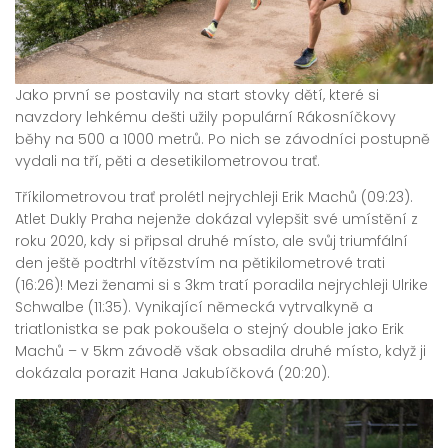
Jako první se postavily na start stovky dětí, které si
navzdory lehkému dešti užily populární Rákosníčkovy
běhy na 500 a 1000 metrů. Po nich se závodníci postupně
vydali na tří, pěti a desetikilometrovou trať.
Tříkilometrovou trať prolétl nejrychleji Erik Machů (09:23).
Atlet Dukly Praha nejenže dokázal vylepšit své umístění z
roku 2020, kdy si připsal druhé místo, ale svůj triumfální
den ještě podtrhl vítězstvím na pětikilometrové trati
(16:26)! Mezi ženami si s 3km tratí poradila nejrychleji Ulrike
Schwalbe (11:35). Vynikající německá vytrvalkyně a
triatlonistka se pak pokoušela o stejný double jako Erik
Machů – v 5km závodě však obsadila druhé místo, když ji
dokázala porazit Hana Jakubíčková (20:20).