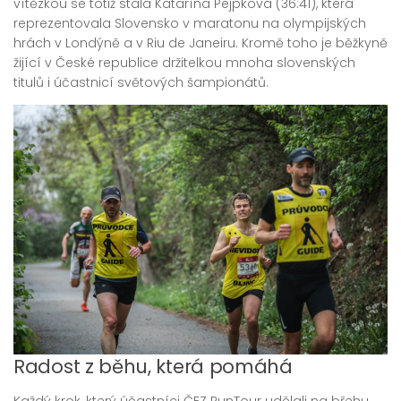
vítězkou se totiž stala Katarína Pejpková (36:41), která
reprezentovala Slovensko v maratonu na olympijských
hrách v Londýně a v Riu de Janeiru. Kromě toho je běžkyně
žijící v České republice držitelkou mnoha slovenských
titulů i účastnicí světových šampionátů.
Radost z běhu, která pomáhá