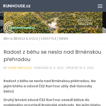
RUNHOUSE.cz
Skip to content
BĚH & BRUSLE & KOLO
/
LIFESTYLE
/
NEWS
Radost z běhu se nesla nad Brněnskou
přehradou
BY
VANĚK MIROSLAV
· PUBLISHED
12. 5. 2022
· UPDATED
19. 5. 2022
Radost z běhu se nesla nad Brněnskou přehradou. Na
jejím břehu si závod ČEZ RunTour užily dvě tisícovky
běžců
Druhý letošní závod ČEZ RunTour zavedl běžce do
malebného prostředí Brněnské přehrady. Na jejím břehu