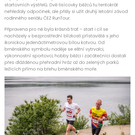
startovních výstřelů. Dvě tisícovky běžců tu tentokrát
nehledaly odpočinek, ale přišly si užít druhý letošní závod
rodinného seriálu ČEZ RunTour.
Připravena pro ně byla krásná trať – start i cíl se
nacházely v bezprostřední blízkosti přístaviště s jeho
ikonickou jedenáctimetrovou bílou kotvou. Od
brněnského symbolu naděje se elitní vytrvalci,
výkonnostní sportovci, hobby běžci i začátečníci dostali
přes dlážděnou přehradní hráz až do zelených parků
ležících přímo na břehu brněnského moře.