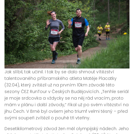
Jak slíbil, tak učinil. I tak by se dalo shrnout vítězství
talentovaného příbramského atleta Matěje Placatky
(32:04), který zvítězil už na prvním 10km závodě této
sezony ČEZ RunTour v Českých Budějovicích. „Tenhle seriál
je moje srdcovka a vždycky se na něj rád vracím, proto
mám v plánu i další závody,“ říkal už po svém vítězství na
jihu Čech. V Brně byl ovšem jeho triumf velmi těsný – před
svými soupeři zvítězil o pouhé tři vteřiny.
Desetikilometrový závod žen měl olympijský nádech. Jeho