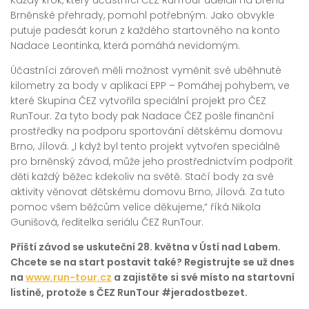
Každý krok, který účastníci ČEZ RunTour udělali na břehu
Brněnské přehrady, pomohl potřebným. Jako obvykle
putuje padesát korun z každého startovného na konto
Nadace Leontinka, která pomáhá nevidomým.
Účastníci zároveň měli možnost vyměnit své uběhnuté
kilometry za body v aplikaci EPP – Pomáhej pohybem, ve
které Skupina ČEZ vytvořila speciální projekt pro ČEZ
RunTour. Za tyto body pak Nadace ČEZ pošle finanční
prostředky na podporu sportování dětskému domovu
Brno, Jílová. „I když byl tento projekt vytvořen speciálně
pro brněnský závod, může jeho prostřednictvím podpořit
děti každý běžec kdekoliv na světě. Stačí body za své
aktivity věnovat dětskému domovu Brno, Jílová. Za tuto
pomoc všem běžcům velice děkujeme,“ říká Nikola
Gunišová, ředitelka seriálu ČEZ RunTour.
Příští závod se uskuteční 28. května v Ústí nad Labem.
Chcete se na start postavit také? Registrujte se už dnes
na
www.run-tour.cz
a zajistěte si své místo na startovní
listině, protože s ČEZ RunTour #jeradostbezet.