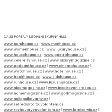
DALŠÍ PORTÁLY MEDIÁLNÍ SKUPINY HMG:
www.carshouse.cz
|
www.menhouse.cz
|
www.womenhouse.cz
|
www.luxuryhouse.cz
|
www.househouse.cz
|
www.gastrohouse.cz
|
www.celebrityhouse.cz
|
www.luxurymagazine.cz
|
www.podcasthouse.cz
|
www.cinemahouse.cz
|
www.watchhouse.cz
|
www.hotelhouse.cz
|
www.bookhouse.cz
|
www.kidshouse.cz
|
www.runhouse.cz
|
www.luxusniplaze.cz
|
www.nicemagazine.cz
|
www.inspirovanikrasou.cz
|
www.homemagazine.cz
|
www.golfmagazine.cz
|
www.nejlepsikavarny.cz
|
www.sefredaktorzavolantem.cz
|
www.rozhovoryzavolantem.cz
|
www.letniservis.cz
|