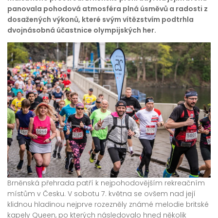
panovala pohodová atmosféra plná úsměvů a radosti z
dosažených výkonů, které svým vítězstvím podtrhla
dvojnásobná účastnice olympijských her.
Brněnská přehrada patří k nejpohodovějším rekreačním
místům v Česku. V sobotu 7. května se ovšem nad její
klidnou hladinou nejprve rozezněly známé melodie britské
kapely Queen, po kterých následovalo hned několik