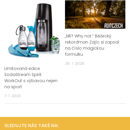
„NR? Why not.“ Běžecký
rekordman Zajíc si zapsal
na číslo magickou
formulku
26. 1. 2026
Limitovaná edice
SodaStream Spirit
WorkOut s výbavou nejen
na sport
7. 1. 2020
SLEDUJTE NÁS TAKÉ NA: