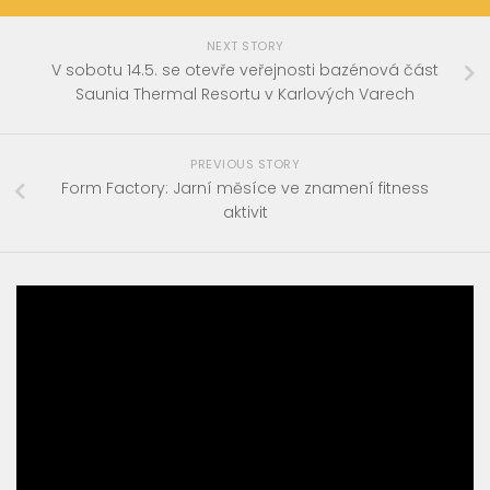
NEXT STORY
V sobotu 14.5. se otevře veřejnosti bazénová část
Saunia Thermal Resortu v Karlových Varech
PREVIOUS STORY
Form Factory: Jarní měsíce ve znamení fitness
aktivit